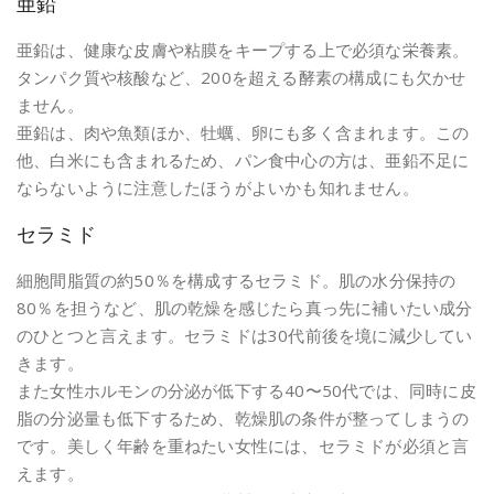
亜鉛
亜鉛は、健康な皮膚や粘膜をキープする上で必須な栄養素。
タンパク質や核酸など、200を超える酵素の構成にも欠かせ
ません。
亜鉛は、肉や魚類ほか、牡蠣、卵にも多く含まれます。この
他、白米にも含まれるため、パン食中心の方は、亜鉛不足に
ならないように注意したほうがよいかも知れません。
セラミド
細胞間脂質の約50％を構成するセラミド。肌の水分保持の
80％を担うなど、肌の乾燥を感じたら真っ先に補いたい成分
のひとつと言えます。セラミドは30代前後を境に減少してい
きます。
また女性ホルモンの分泌が低下する40〜50代では、同時に皮
脂の分泌量も低下するため、乾燥肌の条件が整ってしまうの
です。美しく年齢を重ねたい女性には、セラミドが必須と言
えます。