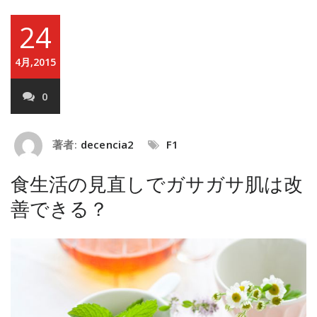
24
4月,2015
0
著者:
decencia2
F1
食生活の見直しでガサガサ肌は改
善できる？