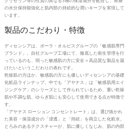
グリセリン等の性質の異なる3種の保湿成分を配合し、角層
の水分保持能強化と肌内部の持続的な潤いキープを実現して
います。
製品のこだわり・特徴
ディセンシアは、ポーラ・オルビスグループの「敏感肌専門
ブランド」。自社グループ工場にて、徹底した衛生管理を行
っているのも、弱った敏感肌の方に安全＝高品質な製品を届
けたいというこだわりの表れです。
乾燥肌の方ほか、敏感肌の方にも優しいディセンシアの基礎
化粧品ラインナップ。中でも「アヤナス」は「敏感肌用エイ
ジングケア」のシリーズとして作られているため、重い乾燥
肌や不調な肌、ゆらぎ肌にも安心して使用できる点が特徴で
す。
「アヤナス ローション コンセントレート」は、選び抜かれ
た美容・保湿成分の「浸透」と「持続」を両立した化粧水。
とろみのあるテクスチャーが、肌に優しくなじみ、肌の内部