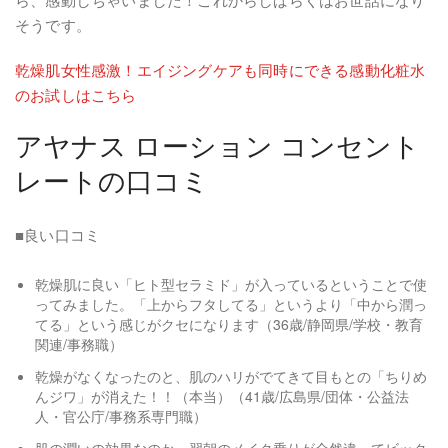
そうです。
乾燥肌女性感激！エイジングケアも同時にできる感動化粧水
のお試しはこちら
アヤナス ローション コンセント
レートの口コミ
■良い口コミ
乾燥肌に良い「ヒト型セラミド」が入っているということで使
ってみました。「上からフタしてる」というより「中から潤っ
てる」という感じがクセになります（36歳/静岡県/学校・教育
関連/事務職）
乾燥がなくなったのと、肌のハリがでてきて目もとの「ちりめ
んジワ」が消えた！！（本当）（41歳/広島県/団体・公益法
人・官公庁/事務系専門職）
肌の潤いの効果なのか、翌朝のメイク乗りが全然違ってビック