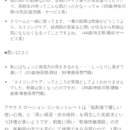
リ。高校生の頃ってこんな肌だったかな～ってｗ（35歳/神奈川
県/小売店/販売職・サービス系）
クリームと一緒に使ってます。一番の効果は乾燥がどうこうよ
り、エイジングケア。結局肌が若返ると潤いが出るから乾燥は
気にならなくなるってことですよね。（44歳/埼玉県/通信/サー
ビス系）
■悪い口コミ
私にはちょっと保湿力が高すぎるかも・・・しっとりし過ぎて
暑い？（31歳/秋田県/商社・卸/事務系専門職）
「エイジングケア」ってところが実感としてよくわかりません
でした。乾燥は良くなったのですが。（26歳/神奈川県/運輸・
倉庫/事務系専門職）
アヤナス ローション コンセントレートは「低刺激で優しい
使い心地」と「高い保湿・水分保持」を両立した化粧水とい
う評価が多いようです。刺激に弱い「乾燥性敏感肌」の方
や、年齢肌の方でも安心して使用できる品質なので、1度は