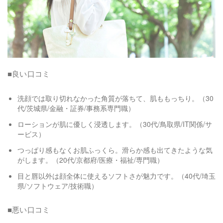
■良い口コミ
洗顔では取り切れなかった角質が落ちて、肌ももっちり。（30
代/茨城県/金融・証券/事務系専門職）
ローションが肌に優しく浸透します。（30代/鳥取県/IT関係/サ
ービス）
つっぱり感もなくお肌ふっくら。滑らか感も出てきたような気
がします。（20代/京都府/医療・福祉/専門職）
目と唇以外は顔全体に使えるソフトさが魅力です。（40代/埼玉
県/ソフトウェア/技術職）
■悪い口コミ