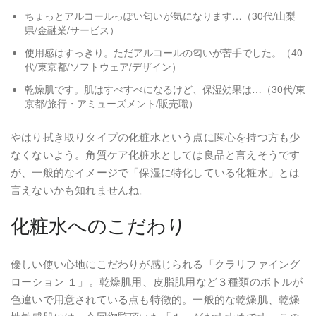
ちょっとアルコールっぽい匂いが気になります…（30代/山梨
県/金融業/サービス）
使用感はすっきり。ただアルコールの匂いが苦手でした。（40
代/東京都/ソフトウェア/デザイン）
乾燥肌です。肌はすべすべになるけど、保湿効果は…（30代/東
京都/旅行・アミューズメント/販売職）
やはり拭き取りタイプの化粧水という点に関心を持つ方も少
なくないよう。角質ケア化粧水としては良品と言えそうです
が、一般的なイメージで「保湿に特化している化粧水」とは
言えないかも知れませんね。
化粧水へのこだわり
優しい使い心地にこだわりが感じられる「クラリファイング
ローション １」。乾燥肌用、皮脂肌用など３種類のボトルが
色違いで用意されている点も特徴的。一般的な乾燥肌、乾燥