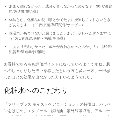
あまり潤わなかった。成分が合わなかったのかな？（30代/滋賀
県/製造業/技術職）
体調とか、化粧品の使用順とかでたまに浸透してくれないとき
があります。（20代/京都府/IT関係/サービス）
保湿力があまりないと感じました。あと、少しべた付きますね
（40代/青森県/医療・福祉/事務職）
「あまり潤わなかった。成分が合わなかったのかな？」（30代/
滋賀県/製造業/技術職）
無香料である点も評価ポイントになっているようですね。肌
へのしっかりした潤いを感じたという方も多い一方、一部思
ったほどの効果が出なかった方もいるようでした。
化粧水へのこだわり
「フリープラス モイストケアローション」の特徴は、パラペ
ンをはじめ、エタノール、鉱物油、紫外線吸収剤、アルコー