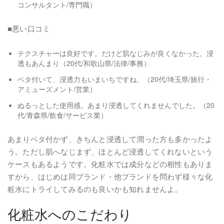
コンサルタント/専門職）
■悪い口コミ
テクスチャーは良好です。だけど肌なじみが良くなかった。浸
透もあんまり（20代/和歌山県/法律/事務）
ベタ付いて、浸透力もいまいちですね。（20代/埼玉県/旅行・
アミューズメント/営業）
ぬるっとした使用感。あまり浸透してくれませんでした。（20
代/青森県/飲食/サービス業）
あまりベタ付かず、きちんと浸透して潤った方も多かったよ
う。ただし肌へなじまず、ほとんど浸透してくれないという
ケースもあるようです。化粧水では成分などの相性もありま
すから、はじめは同ブランド・他ブランドを問わず様々な化
粧水にトライしてみるのも良いかも知れませんよ。
化粧水へのこだわり