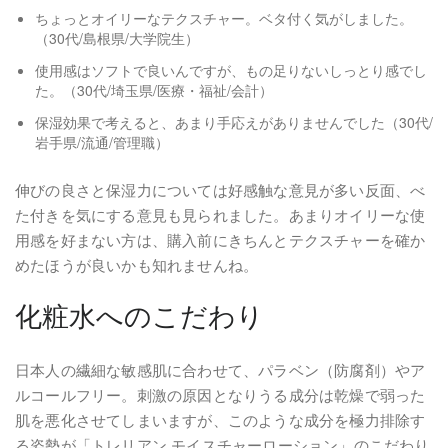
ちょっとオイリーなテクスチャー。ベタ付く気がしました。
（30代/島根県/大学院生）
使用感はソフトで良いんですが、もの足りないしっとり感でし
た。（30代/埼玉県/医療・福祉/会計）
保湿効果で考えると、あまり手応えがありませんでした（30代/
岩手県/流通/管理職）
伸びの良さと保湿力については好感触な意見が多い反面、べ
た付きを気にする意見も見られました。あまりオイリーな使
用感を好まない方は、購入前にきちんとテクスチャーを確か
めたほうが良いかも知れませんね。
化粧水へのこだわり
日本人の繊細な敏感肌に合わせて、パラベン（防腐剤）やア
ルコールフリー。刺激の原因となりうる成分は乾燥で弱った
肌を悪化させてしまいますが、このような成分を極力排除す
る姿勢が「トレリアン モイスチャーローション」のこだわり