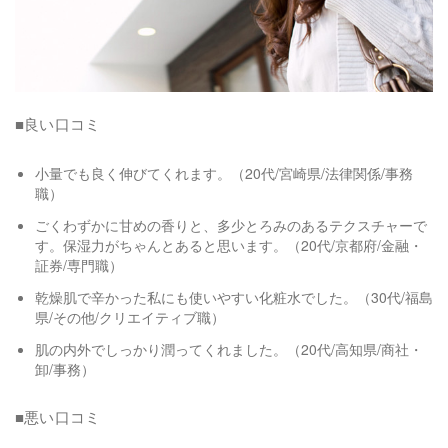
■良い口コミ
小量でも良く伸びてくれます。（20代/宮崎県/法律関係/事務
職）
ごくわずかに甘めの香りと、多少とろみのあるテクスチャーで
す。保湿力がちゃんとあると思います。（20代/京都府/金融・
証券/専門職）
乾燥肌で辛かった私にも使いやすい化粧水でした。（30代/福島
県/その他/クリエイティブ職）
肌の内外でしっかり潤ってくれました。（20代/高知県/商社・
卸/事務）
■悪い口コミ