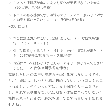
ちょっと使用感が重め。あまり変化が実感できていません
（30代/香川県/商社/事務）
トロミのある感触です。浸透がスピーディで、肌ハリに対す
る効果も高いと思います。（30代/青森県/秘書）
■悪い口コミ
本当に浸透力がすごい、と感じました。（30代/栃木県/旅
行・アミューズメント）
保湿は問題なく肌ももっちりしましたが、肌荒れが出たこと
も（20代/福井県/飲食/サービス業/秘書）
保湿についてはわかりませんが、オイリー肌が進んでしまい
ました。（20代/神奈川県/運送/事務）
乾燥した肌への素早い浸透力を挙げる方も多いようです。
ただ一部には、しっとり感が持続しないという口コミも見
られました。そういった方は、まず保湿クリームを見直
し、それでも効果がなければ肌質・体質に合っていない可
能性もあるため別の化粧水を試して見ても良いかも知れま
せんね。