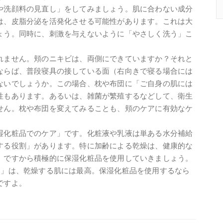
や洗顔料の見直し」をしてみましょう。肌に合わない成分
は、皮脂分泌を活発化させる可能性があります。これは大
ょう。同時に、刺激を与えないように「やさしく洗う」こ
れません。頬のニキビは、両側にできていますか？それと
ならば、普段寝具の接している面（右向きで寝る場合には
ないでしょうか。この場合、枕や布団に「ご自身の肌には
性もあります。あるいは、雑菌が繁殖するなどして、衛生
せん。枕や布団を変えてみることも、頬のケアに有効なケ
湿化粧品でのケア」です。化粧液や乳液は単ある水分補給
する役割」があります。特に加齢による乾燥は、健康的な
。ですから積極的に保湿化粧品を使用していきましょう。
ド」は、乾燥する肌には最高。保湿化粧品を使用するなら
ですよ。