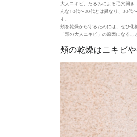
大人ニキビ、たるみによる毛穴開き
んな10代〜20代とは異なり、30
す。
頬を乾燥から守るためには、ぜひ化
「頬の大人ニキビ」の原因になるこ
頬の乾燥はニキビや