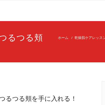
つるつる頬
ホーム
/
乾燥肌ケアレッス
つるつる頬を手に入れる！