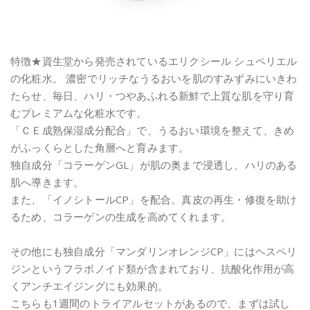
特徴★資生堂から発売されているエリクシール シュペリエル
の化粧水。 濃密でリッチなうるおいを肌のすみずみにいきわ
たらせ、毎日、ハリ・つやあふれる新鮮で上質な肌を守り育
むプレミアムな化粧水です。
「ＣＥ成熟保湿成分配合」で、うるおい環境を整えて、きめ
がふっくらとした角層へと育みます。
独自成分「コラーゲンGL」が肌の奥まで浸透し、ハリのある
肌へ導きます。
また、「イノシトールCP」を配合。真皮の再生・修復を助け
るため、コラーゲンの生成を高めてくれます。
その他にも独自成分「マンダリンオレンジCP」にはヘスペリ
ジンというフラボノイド類が含まれており、抗酸化作用が高
くアンチエイジングにも効果的。
こちらも1週間のトライアルセットがあるので、まずは試し