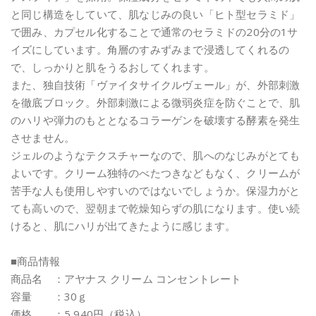
と同じ構造をしていて、肌なじみの良い「ヒト型セラミド」
で囲み、カプセル化することで通常のセラミドの20分の1サ
イズにしています。角層のすみずみまで浸透してくれるの
で、しっかりと肌をうるおしてくれます。
また、独自技術「ヴァイタサイクルヴェール」が、外部刺激
を徹底ブロック。外部刺激による微弱炎症を防ぐことで、肌
のハリや弾力のもととなるコラーゲンを破壊する酵素を発生
させません。
ジェルのようなテクスチャーなので、肌へのなじみがとても
よいです。クリーム独特のべたつきなどもなく、クリームが
苦手な人も使用しやすいのではないでしょうか。保湿力がと
ても高いので、翌朝まで乾燥知らずの肌になります。使い続
けると、肌にハリが出てきたように感じます。
■商品情報
商品名 ：アヤナス クリーム コンセントレート
容量 ：30ｇ
価格 ：5,940円（税込）