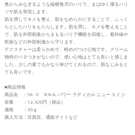
奥からみなぎるような縦横無尽のハリで、まばゆく燿るハリ
ツヤ肌を実現します。
肌を潤してキメを整え、肌をなめらかにすることで、ふっく
らとしたハリをもたらします。肌を潤し、キメを整えること
で、肌を外部刺激からまもるバリア機能を回復し、紫外線や
乾燥などの外部刺激から守ります。
テクスチャーは柔らかめで、軽めのつけ心地です。クリーム
独特のベタつきがないので、使い心地はとても良いと感じま
した。少しの量でもかなり伸びてくれるので、肌なじみもと
ても良いです。
■商品情報
商品名 ：SK-Ⅱ R.N.A. パワー ラディカル ニュー エイジ
容量 ：12,420円（税込）
価格 ：50ｇ
購入方法：百貨店、通販サイトなど