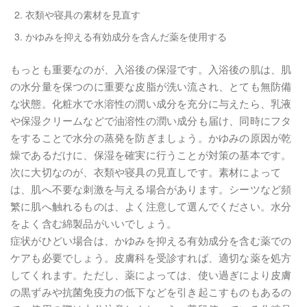
衣類や寝具の素材を見直す
かゆみを抑える有効成分を含んだ薬を使用する
もっとも重要なのが、入浴後の保湿です。入浴後の肌は、肌
の水分量を保つのに重要な皮脂が洗い流され、とても無防備
な状態。化粧水で水溶性の潤い成分を充分に与えたら、乳液
や保湿クリームなどで油溶性の潤い成分も届け、同時にフタ
をすることで水分の蒸発を防ぎましょう。かゆみの原因が乾
燥であるだけに、保湿を確実に行うことが対策の基本です。
次に大切なのが、衣類や寝具の見直しです。素材によって
は、肌へ不要な刺激を与える場合があります。シーツなど頻
繁に肌へ触れるものは、よく注意して選んでください。水分
をよく含む綿製品がいいでしょう。
症状がひどい場合は、かゆみを抑える有効成分を含む薬での
ケアも必要でしょう。皮膚科を受診すれば、適切な薬を処方
してくれます。ただし、薬によっては、使い過ぎにより皮膚
の黒ずみや抗菌免疫力の低下などを引き起こすものもあるの