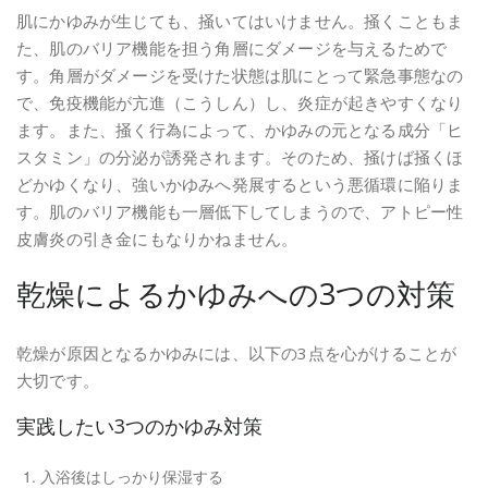
肌にかゆみが生じても、掻いてはいけません。掻くこともま
た、肌のバリア機能を担う角層にダメージを与えるためで
す。角層がダメージを受けた状態は肌にとって緊急事態なの
で、免疫機能が亢進（こうしん）し、炎症が起きやすくなり
ます。また、掻く行為によって、かゆみの元となる成分「ヒ
スタミン」の分泌が誘発されます。そのため、掻けば掻くほ
どかゆくなり、強いかゆみへ発展するという悪循環に陥りま
す。肌のバリア機能も一層低下してしまうので、アトピー性
皮膚炎の引き金にもなりかねません。
乾燥によるかゆみへの3つの対策
乾燥が原因となるかゆみには、以下の3点を心がけることが
大切です。
実践したい3つのかゆみ対策
入浴後はしっかり保湿する