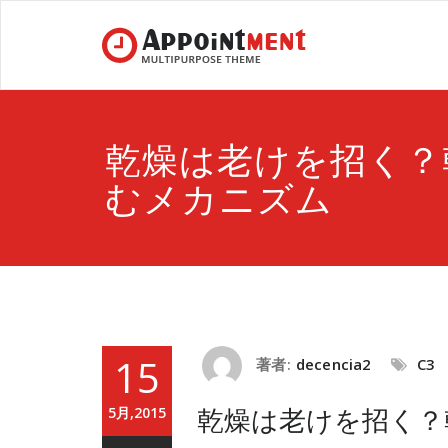
乾燥は老けを招く？
むメカニズム
15
著者:
decencia2
C3
乾燥は老けを招く？
5月,2015