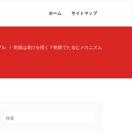
ホーム
サイトマップ
ブル
/
乾燥は老けを招く？乾燥でたるむメカニズム