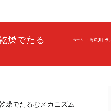
乾燥でたる
ホーム
/
乾燥肌トラ
乾燥でたるむメカニズム