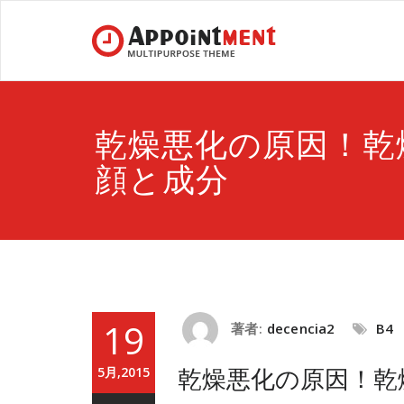
乾燥悪化の原因！乾
顔と成分
19
著者:
decencia2
B4
乾燥悪化の原因！乾
5月,2015