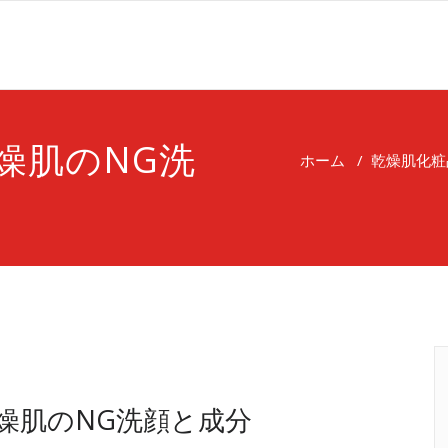
燥肌のNG洗
ホーム
/
乾燥肌化粧
燥肌のNG洗顔と成分